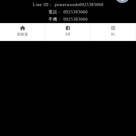
powerwoods0925383060
0925383060
0925383060
powerwoods58@gmail.com
新北市林口區南勢一街47巷2號
回首頁
FB
IG
回首頁
關於亞比歐
服務項目
改裝流程
最新作品
知識分享
最新消息
聯絡我們
台北汽車動力改裝
台北汽車動力提升
台北汽車晶片改裝
台北汽車動力編程
台北動力晶片改裝
台北汽車動力升級
台北排氣管改裝店
Designed by
揚京快客
Copyright © 2026
..
累積人氣: 111425