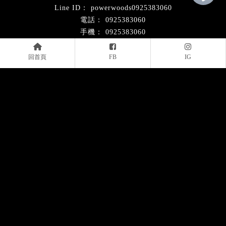
powerwoods0925383060
0925383060
0925383060
powerwoods58@gmail.com
新北市林口區南勢一街47巷2號
回首頁
FB
IG
回首頁
關於亞比歐
服務項目
改裝流程
最新作品
知識分享
最新消息
聯絡我們
台北汽車動力改裝
台北汽車動力提升
台北汽車晶片改裝
台北汽車動力編程
台北動力晶片改裝
台北汽車動力升級
台北排氣管改裝店
Designed by
揚京快客
Copyright © 2026
..
累積人氣: 111575